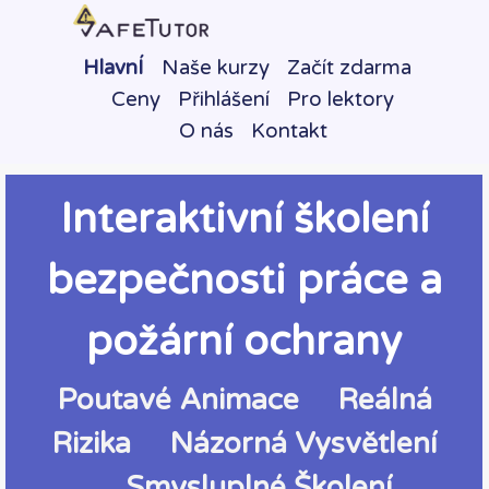
HlavnÍ
Naše kurzy
Začít zdarma
Ceny
Přihlášení
Pro lektory
O nás
Kontakt
Interaktivní školení
bezpečnosti práce a
požární ochrany
Poutavé Animace Reálná
Rizika Názorná Vysvětlení
Smysluplné Školení