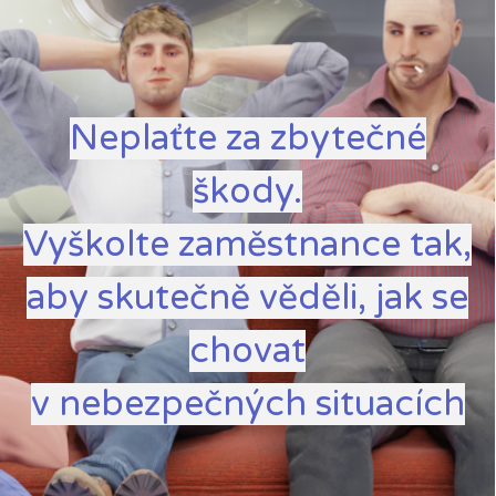
Neplaťte za zbytečné
škody.
Vyškolte zaměstnance tak,
aby skutečně věděli, jak se
chovat
v nebezpečných situacích