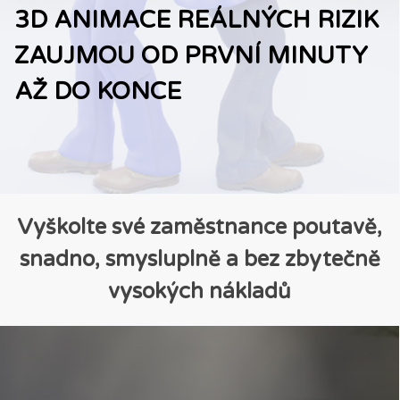
3D ANIMACE REÁLNÝCH RIZIK
ŠKOLENÍ BOZP A PO
ZAUJMOU OD PRVNÍ MINUTY
POHODLNĚ,
IHNED,
AŽ DO KONCE
ODKUDKOLI
S ÚSPOROU
NÁKLADŮ 80%
Vyškolte své zaměstnance poutavě,
snadno, smysluplně a bez zbytečně
vysokých nákladů